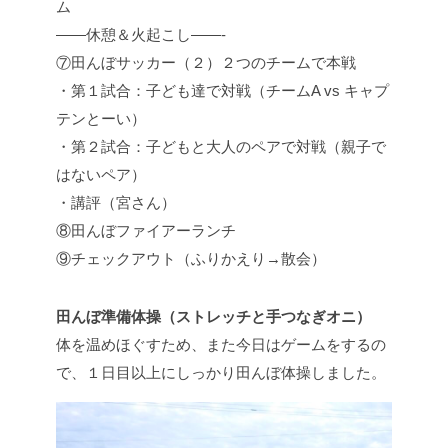
ム
——休憩＆火起こし——-
⑦田んぼサッカー（２）２つのチームで本戦
・第１試合：子ども達で対戦（チームA vs キャプ
テンとーい）
・第２試合：子どもと大人のペアで対戦（親子で
はないペア）
・講評（宮さん）
⑧田んぼファイアーランチ
⑨チェックアウト（ふりかえり→散会）
田んぼ準備体操（ストレッチと手つなぎオニ）
体を温めほぐすため、また今日はゲームをするの
で、１日目以上にしっかり田んぼ体操しました。