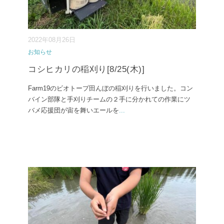
2022年08月26日
お知らせ
コシヒカリの稲刈り[8/25(木)]
Farm19のビオトープ田んぼの稲刈りを行いました。コン
バイン部隊と手刈りチームの２手に分かれての作業にツ
バメ応援団が宙を舞いエールを
...