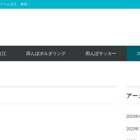
ァーム立江」発信！
立江
田んぼボルダリング
田んぼサッカー
アー
2024年
2023年