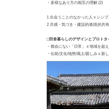
・多様なあり方の相互の理解 (2)
1 出会うことのなかった人 x シ
2 共感・気づき・建設的/創造的共有
□田舎暮らしのデザインとプロトタ
・都会にない「日常」 x 地域を超
・伝統/文化/地勢/風土/親しみ x 新