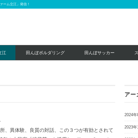
ァーム立江」発信！
立江
田んぼボルダリング
田んぼサッカー
アー
2024年
-
2023年
所、異体験、良質の対話、この３つが有効とされて