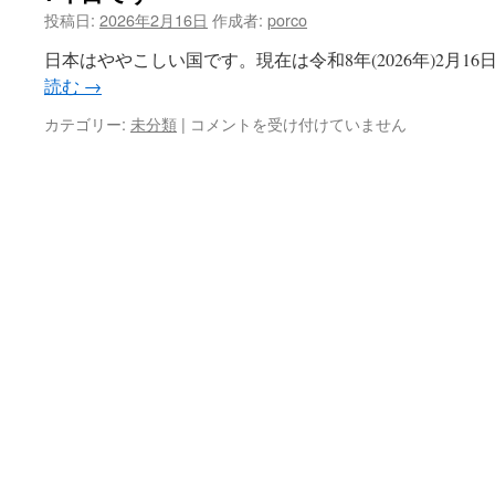
投稿日:
2026年2月16日
作成者:
porco
ツ
日本はややこしい国です。現在は令和8年(2026年)2月1
へ
読む
→
ス
7
カテゴリー:
未分類
|
コメントを受け付けていません
年
キ
目
で
ッ
す
は
プ