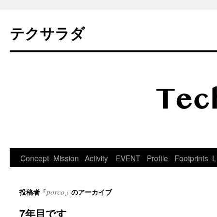
テクサラダ
コ
Concept
Mission
Activity
EVENT
Profile
Footprints
L
ン
porco
投稿者「
」のアーカイブ
テ
7年目です
ン