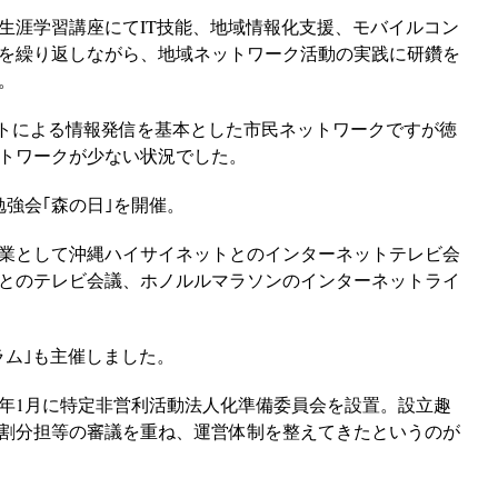
の生涯学習講座にてIT技能、地域情報化支援、モバイルコン
を繰り返しながら、地域ネットワーク活動の実践に研鑽を
。
イトによる情報発信を基本とした市民ネットワークですが徳
トワークが少ない状況でした。
勉強会｢森の日｣を開催。
流事業として沖縄ハイサイネットとのインターネットテレビ会
ルとのテレビ会議、ホノルルマラソンのインターネットライ
ラム｣も主催しました。
6年1月に特定非営利活動法人化準備委員会を設置。設立趣
割分担等の審議を重ね、運営体制を整えてきたというのが