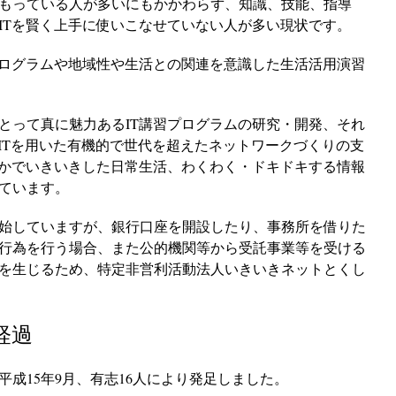
もっている人が多いにもかかわらず、知識、技能、指導
ITを賢く上手に使いこなせていない人が多い現状です。
プログラムや地域性や生活との関連を意識した生活活用演習
とって真に魅力あるIT講習プログラムの研究・開発、それ
、ITを用いた有機的で世代を超えたネットワークづくりの支
豊かでいきいきした日常生活、わくわく・ドキドキする情報
ています。
始していますが、銀行口座を開設したり、事務所を借りた
行為を行う場合、また公的機関等から受託事業等を受ける
を生じるため、特定非営利活動法人いきいきネットとくし
経過
成15年9月、有志16人により発足しました。