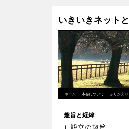
いきいきネット
ホーム
本会について
ふりかえり
コ
ン
趣旨と経緯
テ
1. 設立の趣旨
ン