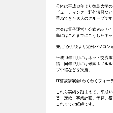
母体は平成13年より徳島大学
ピューティング、野外演習など
重ねてきた10人のグループです
本会は電子運営と公式Webサ
島にはこれまでにこうしたネッ
発足1か月後より定例パソコン
平成15年11月にはネット交
議、同年12月には米国ホノル
ブ中継などを実施。
IT啓蒙講演会｢わくわくフォー
これら実績を踏まえて、平成1
旨、定款、事業計画、予算、役
これまでの経緯です。